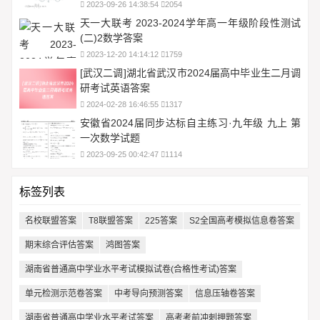
2023-09-26 14:38:54
2054
天一大联考 2023-2024学年高一年级阶段性测试
(二)2数学答案
2023-12-20 14:14:12
1759
[武汉二调]湖北省武汉市2024届高中毕业生二月调
研考试英语答案
2024-02-28 16:46:55
1317
安徽省2024届同步达标自主练习·九年级 九上 第
一次数学试题
2023-09-25 00:42:47
1114
标签列表
名校联盟答案
T8联盟答案
225答案
S2全国高考模拟信息卷答案
期末综合评估答案
鸿图答案
湖南省普通高中学业水平考试模拟试卷(合格性考试)答案
单元检测示范卷答案
中考导向预测答案
信息压轴卷答案
湖南省普通高中学业水平考试答案
高考考前冲刺押题答案