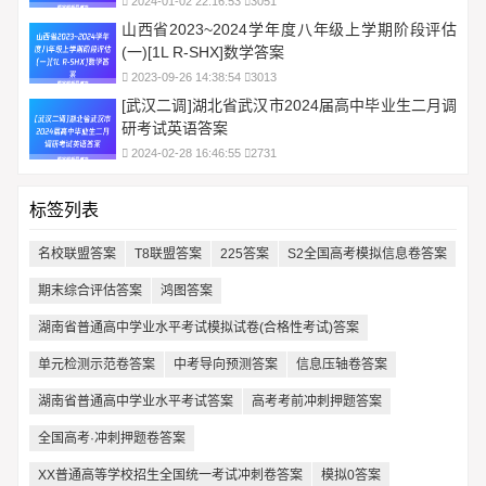
2024-01-02 22:16:53
3051
山西省2023~2024学年度八年级上学期阶段评估
(一)[1L R-SHX]数学答案
2023-09-26 14:38:54
3013
[武汉二调]湖北省武汉市2024届高中毕业生二月调
研考试英语答案
2024-02-28 16:46:55
2731
标签列表
名校联盟答案
T8联盟答案
225答案
S2全国高考模拟信息卷答案
期末综合评估答案
鸿图答案
湖南省普通高中学业水平考试模拟试卷(合格性考试)答案
单元检测示范卷答案
中考导向预测答案
信息压轴卷答案
湖南省普通高中学业水平考试答案
高考考前冲刺押题答案
全国高考·冲刺押题卷答案
XX普通高等学校招生全国统一考试冲刺卷答案
模拟0答案