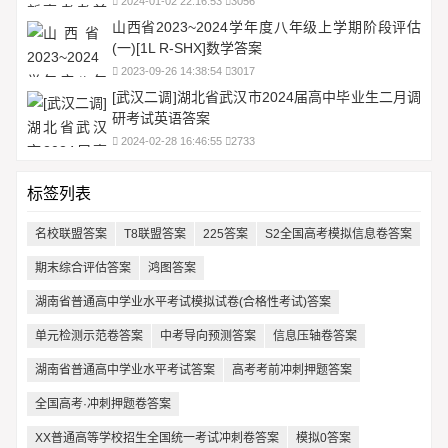
2024-01-02 22:16:53
3056
山西省2023~2024学年度八年级上学期阶段评估
(一)[1L R-SHX]数学答案
2023-09-26 14:38:54
3017
[武汉二调]湖北省武汉市2024届高中毕业生二月调
研考试英语答案
2024-02-28 16:46:55
2733
标签列表
名校联盟答案
T8联盟答案
225答案
S2全国高考模拟信息卷答案
期末综合评估答案
鸿图答案
湖南省普通高中学业水平考试模拟试卷(合格性考试)答案
单元检测示范卷答案
中考导向预测答案
信息压轴卷答案
湖南省普通高中学业水平考试答案
高考考前冲刺押题答案
全国高考·冲刺押题卷答案
XX普通高等学校招生全国统一考试冲刺卷答案
模拟0答案